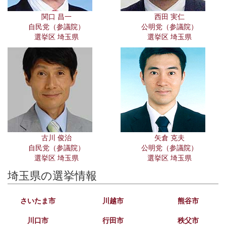
関口 昌一
西田 実仁
自民党（参議院）
公明党（参議院）
選挙区 埼玉県
選挙区 埼玉県
古川 俊治
矢倉 克夫
自民党（参議院）
公明党（参議院）
選挙区 埼玉県
選挙区 埼玉県
埼玉県の選挙情報
さいたま市
川越市
熊谷市
川口市
行田市
秩父市