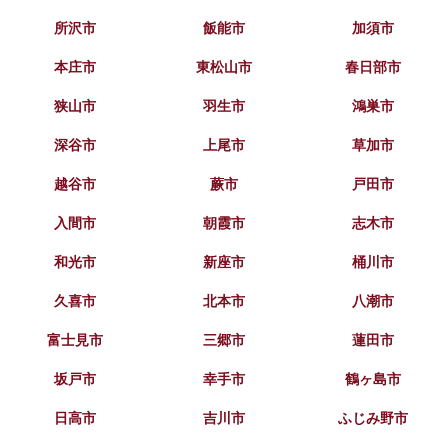
所沢市
飯能市
加須市
本庄市
東松山市
春日部市
狭山市
羽生市
鴻巣市
深谷市
上尾市
草加市
越谷市
蕨市
戸田市
入間市
朝霞市
志木市
和光市
新座市
桶川市
久喜市
北本市
八潮市
富士見市
三郷市
蓮田市
坂戸市
幸手市
鶴ヶ島市
日高市
吉川市
ふじみ野市