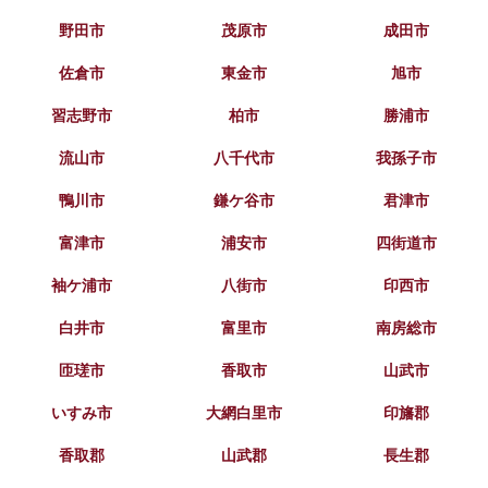
野田市
茂原市
成田市
佐倉市
東金市
旭市
習志野市
柏市
勝浦市
流山市
八千代市
我孫子市
鴨川市
鎌ケ谷市
君津市
富津市
浦安市
四街道市
袖ケ浦市
八街市
印西市
白井市
富里市
南房総市
匝瑳市
香取市
山武市
いすみ市
大網白里市
印旛郡
香取郡
山武郡
長生郡