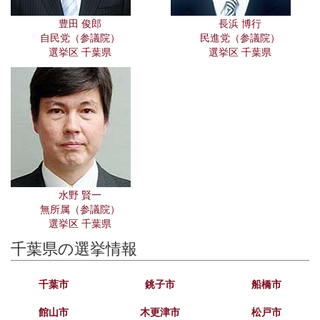
豊田 俊郎
長浜 博行
自民党（参議院）
民進党（参議院）
選挙区 千葉県
選挙区 千葉県
水野 賢一
無所属（参議院）
選挙区 千葉県
千葉県の選挙情報
千葉市
銚子市
船橋市
館山市
木更津市
松戸市